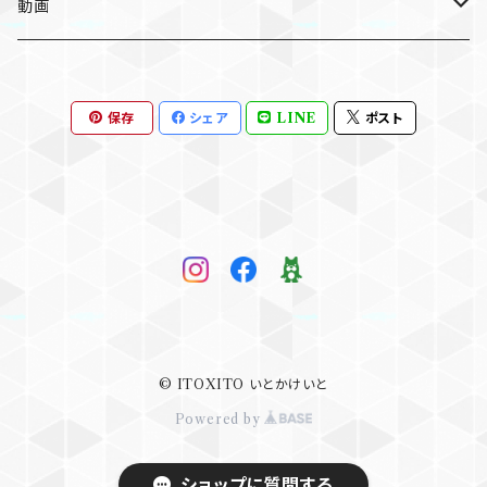
個別
個別
ライセンス版
動画
セット
セット
個別
個人利用版
保存
シェア
LINE
ポスト
セット
個別
ライセンス版
個別
© ITOXITO いとかけいと
Powered by
ショップに質問する