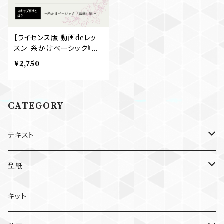
［ライセンス版 動画deレッ
スン］糸かけベーシック『菖
蒲』
¥2,750
CATEGORY
テキスト
個人利用版
型紙
個別
ライセンス版
個人利用版
キット
セット