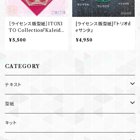
［ライセンス版型紙］ITOXI
[ライセンス版型紙]『トリオd
TO Collection『Kaleido
eサンタ』
Flower』
¥5,500
¥4,950
CATEGORY
テキスト
個人利用版
型紙
個別
ライセンス版
個人利用版
キット
セット