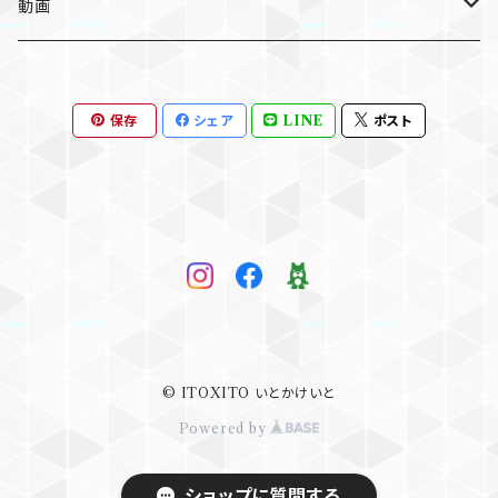
個別
個別
ライセンス版
動画
セット
セット
個別
個人利用版
保存
シェア
LINE
ポスト
セット
個別
ライセンス版
個別
© ITOXITO いとかけいと
Powered by
ショップに質問する