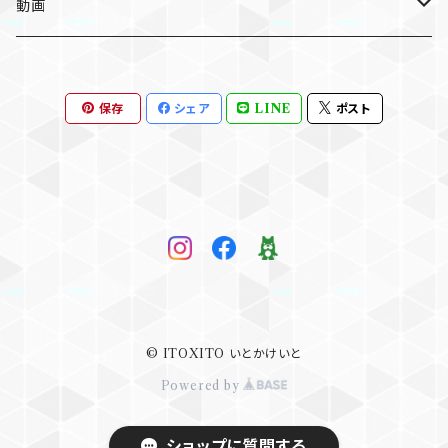
個別
個別
ライセンス版
動画
セット
セット
個別
個人利用版
保存
シェア
LINE
ポスト
セット
個別
ライセンス版
個別
© ITOXITO いとかけいと
Powered by
ショップに質問する