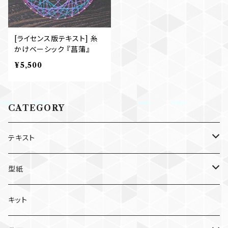
[ライセンス版テキスト] 糸
かけベーシック 『菖蒲』
¥5,500
CATEGORY
テキスト
個人利用版
型紙
個別
ライセンス版
個人利用版
キット
セット