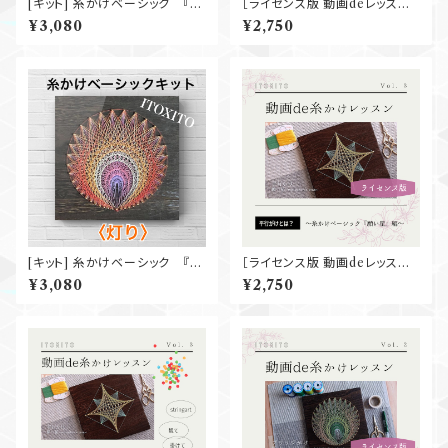
[キット] 糸かけベーシック 『菖
［ライセンス版 動画deレッスン］
蒲』
糸かけベーシック『菖蒲』
¥3,080
¥2,750
[キット] 糸かけベーシック 『灯
［ライセンス版 動画deレッスン］
り』
糸かけベーシック『願い星』
¥3,080
¥2,750