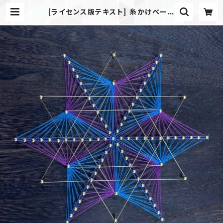
[ライセンス版テキスト] 糸かけベーシ
ック 『金平糖』 | ITOXITO いとか
けいと