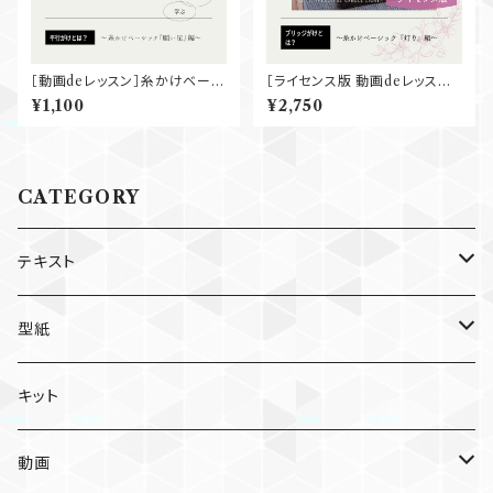
［動画deレッスン］糸かけベーシ
［ライセンス版 動画deレッスン］
ック『願い星』
糸かけベーシック『灯り』
¥1,100
¥2,750
CATEGORY
テキスト
個人利用版
型紙
個別
ライセンス版
個人利用版
キット
セット
個別
個別
ライセンス版
動画