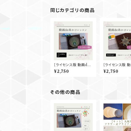
同じカテゴリの商品
［ライセンス版 動画de
［ライセンス版 動
レッスン］糸かけベーシ
レッスン］糸かけ
¥2,750
¥2,750
ック『灯り』
ック『願い星』
その他の商品