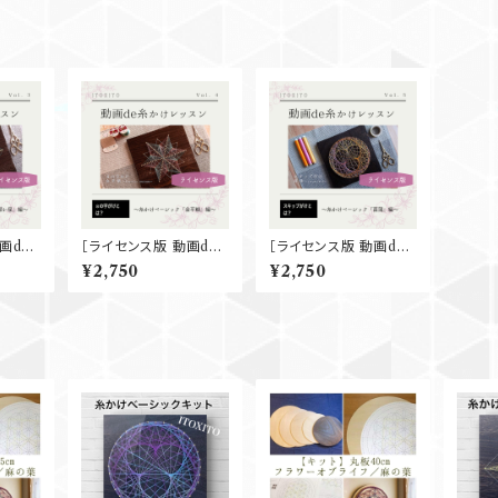
画de
［ライセンス版 動画de
［ライセンス版 動画de
ベーシ
レッスン］糸かけベーシ
レッスン］糸かけベーシ
¥2,750
¥2,750
ック『金平糖』
ック『菖蒲』