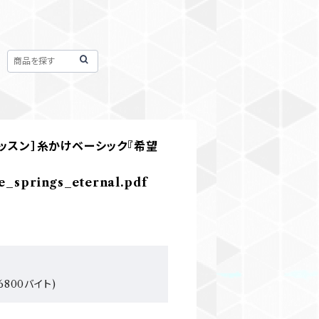
レッスン］糸かけベーシック『希望
e_springs_eternal.pdf
6800バイト)