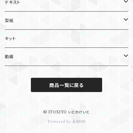
テキスト
個人利用版
型紙
個別
ライセンス版
個人利用版
キット
セット
個別
個別
ライセンス版
動画
セット
セット
個別
個人利用版
商品一覧に戻る
セット
個別
ライセンス版
個別
© ITOXITO いとかけいと
Powered by