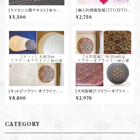
[ライセンス版テキスト] 糸かけ
［個人利用版型紙］ITOXITO
ベーシック 『菖蒲』
Collection『Kaleido Flowe
¥5,500
¥2,750
r』
[キット]『フラワーオブライフ／麻
[大判型紙]『フラワーオブライフ
の葉』丸板35cm
／麻の葉』30.35cmサイズ対応
¥8,800
¥2,970
版
CATEGORY