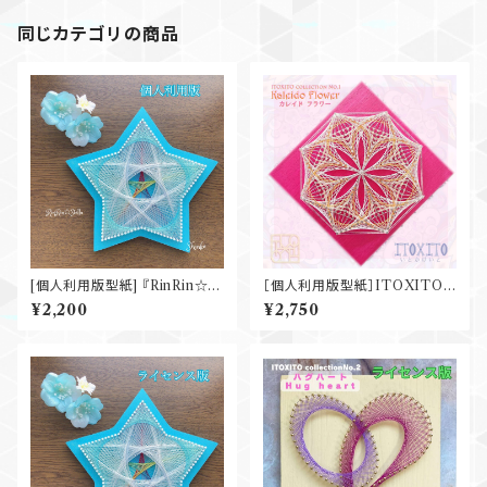
同じカテゴリの商品
[個人利用版型紙] 『RinRin☆St
［個人利用版型紙］ITOXITO
ella』
Collection『Kaleido Flowe
¥2,200
¥2,750
r』