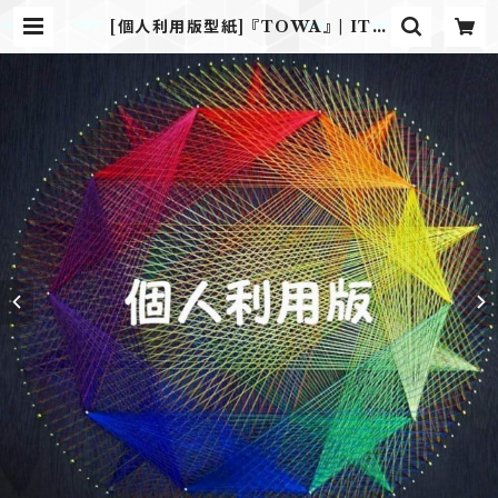
[個人利用版型紙] 『TOWA』 | ITO
XITO いとかけいと