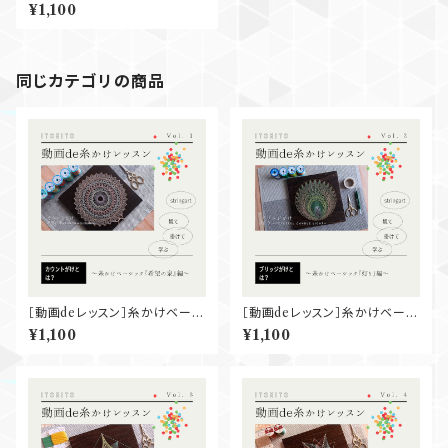
ック『菖蒲』
¥1,100
同じカテゴリの商品
［動画deレッスン］糸かけベーシ
［動画deレッスン］糸かけベーシ
ック『希望の泉』
ック『灯り』
¥1,100
¥1,100