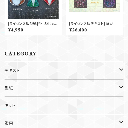
[ライセンス版型紙]『トリオdeサ
[ライセンス版テキスト] 糸かけ
ンタ』
ベーシック 5点フルパッケージ
¥4,950
¥26,400
CATEGORY
テキスト
個人利用版
型紙
個別
ライセンス版
個人利用版
キット
セット
個別
個別
ライセンス版
動画