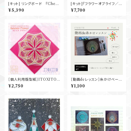
[キット] リングボード 『Check
[キット]『フラワーオブライフ／麻
ered Wreath』
の葉』丸板30cm
¥5,390
¥7,700
［個人利用版型紙］ITOXITO
［動画deレッスン］糸かけベーシ
Collection『Kaleido Flowe
ック『灯り』
¥2,750
¥1,100
r』