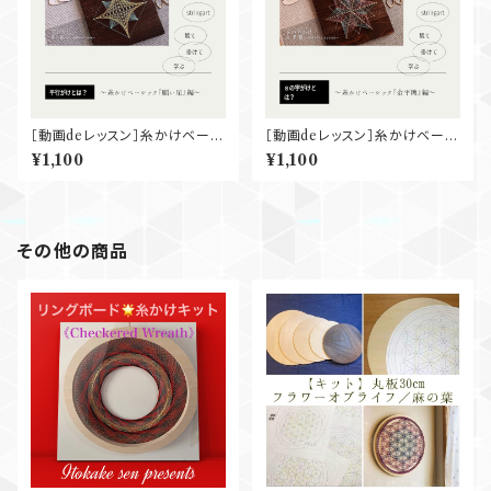
［動画deレッスン］糸かけベーシ
［動画deレッスン］糸かけベーシ
ック『願い星』
ック『金平糖』
¥1,100
¥1,100
その他の商品