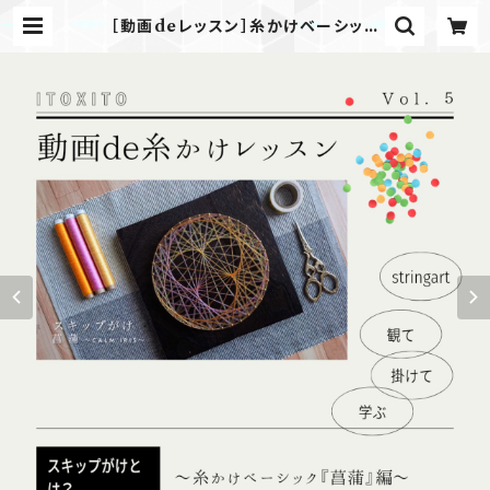
［動画deレッスン］糸かけベーシック
『菖蒲』 | ITOXITO いとかけいと