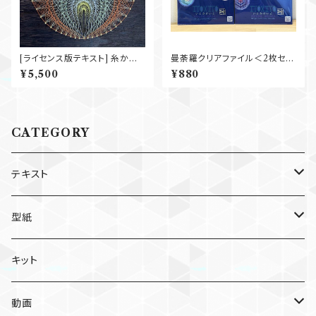
[ライセンス版テキスト] 糸かけ
曼荼羅クリアファイル＜2枚セッ
ベーシック 『灯り』
ト＞
¥5,500
¥880
CATEGORY
テキスト
個人利用版
型紙
個別
ライセンス版
個人利用版
キット
セット
個別
個別
ライセンス版
動画