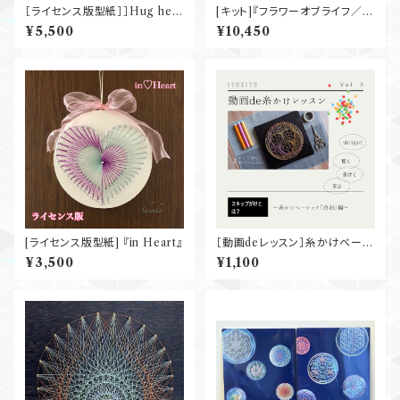
［ライセンス版型紙］］Hug hea
[キット]『フラワーオブライフ／麻
rt
の葉』丸板40cm
¥5,500
¥10,450
[ライセンス版型紙] 『in Heart』
［動画deレッスン］糸かけベーシ
ック『菖蒲』
¥3,500
¥1,100