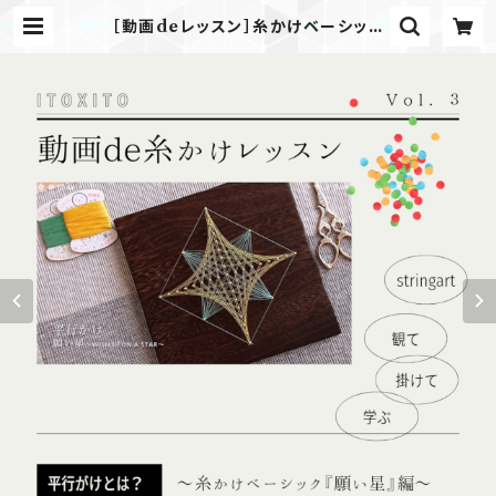
［動画deレッスン］糸かけベーシック
『願い星』 | ITOXITO いとかけいと