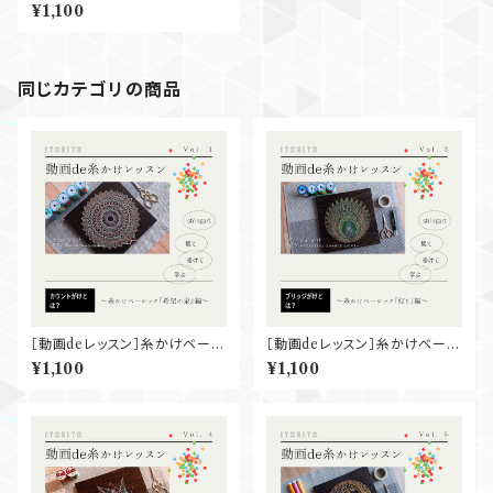
ック『願い星』
¥1,100
同じカテゴリの商品
［動画deレッスン］糸かけベーシ
［動画deレッスン］糸かけベーシ
ック『希望の泉』
ック『灯り』
¥1,100
¥1,100