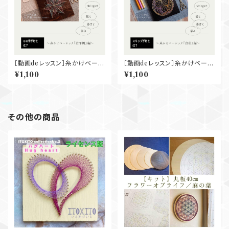
［動画deレッスン］糸かけベーシ
［動画deレッスン］糸かけベーシ
ック『金平糖』
ック『菖蒲』
¥1,100
¥1,100
その他の商品