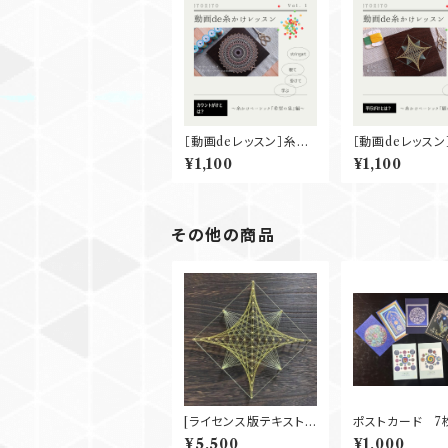
［動画deレッスン］糸か
［動画deレッスン
けベーシック『希望の
けベーシック『願
¥1,100
¥1,100
泉』
その他の商品
[ライセンス版テキスト]
ポストカード 7
糸かけベーシック 『願い
ト
¥5,500
¥1,000