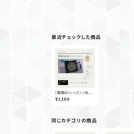
最近チェックした商品
［動画deレッスン］糸か
けベーシック『灯り』
¥1,100
同じカテゴリの商品