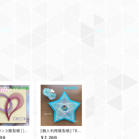
センス版型紙］］H
[個人利用版型紙] 『Rin
art
Rin☆Stella』
00
¥2,200