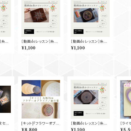
］糸か
［動画deレッスン］糸か
［動画deレッスン］糸か
い星』
けベーシック『金平糖』
けベーシック『菖蒲』
¥1,100
¥1,100
枚セッ
[キット]『フラワーオブラ
［動画deレッスン］糸か
［ライ
イフ／麻の葉』丸板35c
けベーシック『希望の
ug he
¥8,800
¥1,100
¥5,5